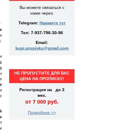
Вы можете связаться с
нами через:
Telegram:
Нажмите тут
в
Тел:
7-937-796-30-96
и
.
Email:
kupi.propisku@gmail.com
и
е
а
ы
НЕ ПРОПУСТИТЕ ДЛЯ ВАС
е
ЦЕНА НА ПРОПИСКУ!
в
Регистрация на до 3
и
мес.
с
от 7 000 руб.
й
Подробнее >>
в
т
м