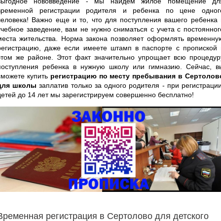
выгодное нововведение - мы найдем жилое помещение дл
временной регистрации родителя и ребенка по цене одног
человека! Важно еще и то, что для поступления вашего ребенка 
учебное заведение, вам не нужно сниматься с учета с постоянног
места жительства. Норма закона позволяет оформлять временну
регистрацию, даже если имеете штамп в паспорте с пропиской 
этом же районе. Этот факт значительно упрощает всю процедур
поступления ребенка в нужную школу или гимназию. Сейчас, в
сможете купить
регистрацию по месту пребывания в Сертолов
для школы
заплатив только за одного родителя - при регистрации
детей до 14 лет мы зарегистрируем совершенно бесплатно!
Временная регистрация в Сертолово для детского