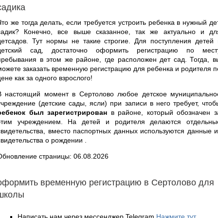
садика
Что же тогда делать, если требуется устроить ребенка в нужный дет
садик? Конечно, все выше сказанное, так же актуально и дл
детсадов. Тут нормы не такие строгие. Для поступления детей 
детский сад, достаточно оформить регистрацию по мест
пребывания в этом же районе, где расположен дет сад. Тогда, в
можете заказать временную регистрацию для ребенка и родителя п
цене как за одного взрослого!
В настоящий момент в Сертолово любое детское муниципально
учреждение (детские сады, ясли) при записи в него требует, чтоб
ребенок был зарегистрирован
в районе, который обозначен з
этим учреждением. На детей и родителя делаются отдельны
свидетельства, вместо паспортных данных используются данные и
свидетельства о рождении .
Обновление страницы: 06.08.2026
оформить временную регистрацию в Сертолово для
школы
Написать нам через мессенджер Telegram
Нажмите тут