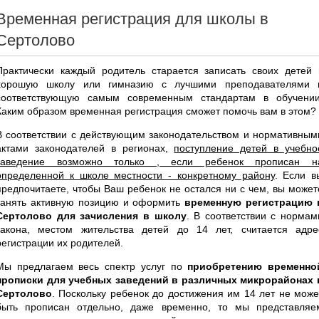
Временная регистрация для школы в
Сертолово
Практически каждый родитель старается записать своих детей 
хорошую школу или гимназию с лучшими преподавателями 
соответствующую самым современным стандартам в обучении
Каким образом временная регистрация сможет помочь вам в этом?
В соответствии с действующим законодательством и нормативным
актами законодателей в регионах,
поступление детей в учебно
заведение возможно только , если ребенок прописан н
определенной к школе местности - конкретному району
. Если в
предпочитаете, чтобы Ваш ребенок не остался ни с чем, вы может
занять активную позицию и оформить
временную регистрацию 
Сертолово для зачисления в школу
. В соответствии с нормам
закона, местом жительства детей до 14 лет, считается адре
регистрации их родителей.
Мы предлагаем весь спектр услуг по
приобретению временно
прописки для учебных заведений в различных микрорайонах 
Сертолово
. Поскольку ребенок до достижения им 14 лет не може
быть прописан отдельно, даже временно, то мы представляе